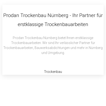
c
i
a
e
t
t
b
t
s
Prodan Trockenbau Nürnberg - Ihr Partner für
o
e
a
erstklassige Trockenbauarbeiten
o
r
p
k
p
Prodan Trockenbau Nürnberg bietet Ihnen erstklassige
Trockenbauarbeiten. Wir sind Ihr verlässlicher Partner für
Trockenbauarbeiten, Bauwerksabdichtungen und mehr in Nürnberg
und Umgebung.
Trockenbau