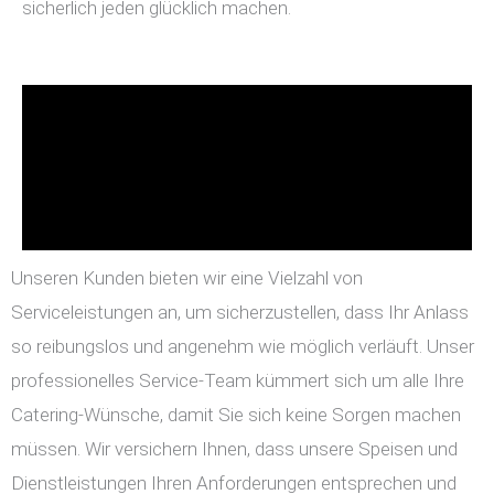
sicherlich jeden glücklich machen.
Unseren Kunden bieten wir eine Vielzahl von
Serviceleistungen an, um sicherzustellen, dass Ihr Anlass
so reibungslos und angenehm wie möglich verläuft. Unser
professionelles Service-Team kümmert sich um alle Ihre
Catering-Wünsche, damit Sie sich keine Sorgen machen
müssen. Wir versichern Ihnen, dass unsere Speisen und
Dienstleistungen Ihren Anforderungen entsprechen und