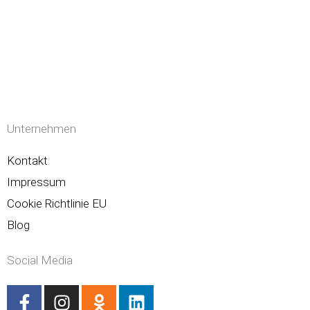
Unternehmen
Kontakt
Impressum
Cookie Richtlinie EU
Blog
Social Media
F
I
O
L