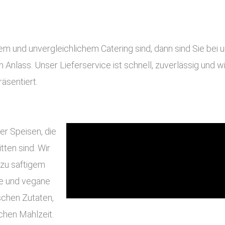
und unvergleichlichem Catering sind, dann sind Sie bei un
en Anlass. Unser Lieferservice ist schnell, zuverlässig und
äsentiert.
er Speisen, die
ten sind. Wir
 zu saftigem
he und vegane
schen Zutaten,
chen Mahlzeit.