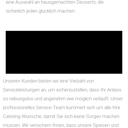
eine Auswahl an hausgemachten Desserts, die
sicherlich jeden glücklich machen.
Unseren Kunden bieten wir eine Vielzahl von
Serviceleistungen an, um sicherzustellen, dass Ihr Anlass
so reibungslos und angenehm wie möglich verläuft. Unser
professionelles Service-Team kümmert sich um alle Ihre
Catering-Wünsche, damit Sie sich keine Sorgen machen
müssen. Wir versichern Ihnen, dass unsere Speisen und