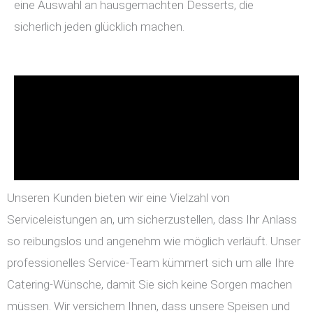
eine Auswahl an hausgemachten Desserts, die
sicherlich jeden glücklich machen.
Unseren Kunden bieten wir eine Vielzahl von
Serviceleistungen an, um sicherzustellen, dass Ihr Anlass
so reibungslos und angenehm wie möglich verläuft. Unser
professionelles Service-Team kümmert sich um alle Ihre
Catering-Wünsche, damit Sie sich keine Sorgen machen
müssen. Wir versichern Ihnen, dass unsere Speisen und