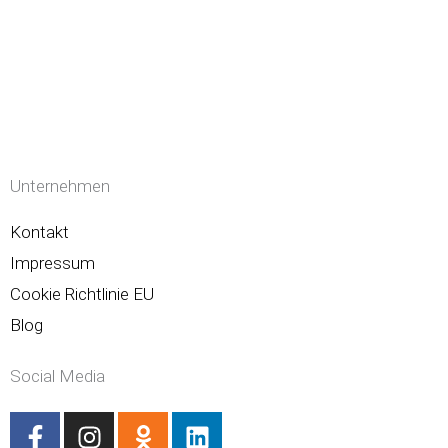
Unternehmen
Kontakt
Impressum
Cookie Richtlinie EU
Blog
Social Media
F
I
O
L