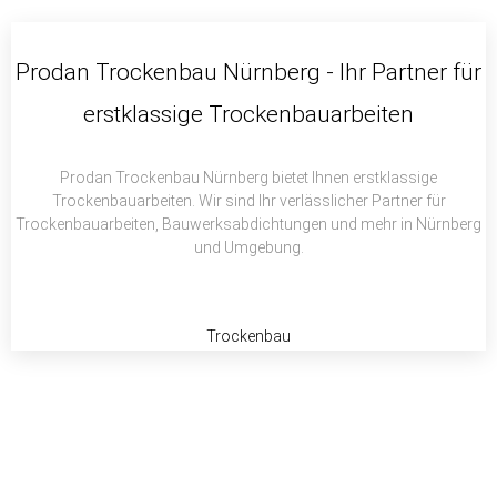
c
i
a
e
t
t
b
t
s
Prodan Trockenbau Nürnberg - Ihr Partner für
o
e
a
erstklassige Trockenbauarbeiten
o
r
p
k
p
Prodan Trockenbau Nürnberg bietet Ihnen erstklassige
Trockenbauarbeiten. Wir sind Ihr verlässlicher Partner für
Trockenbauarbeiten, Bauwerksabdichtungen und mehr in Nürnberg
und Umgebung.
Trockenbau