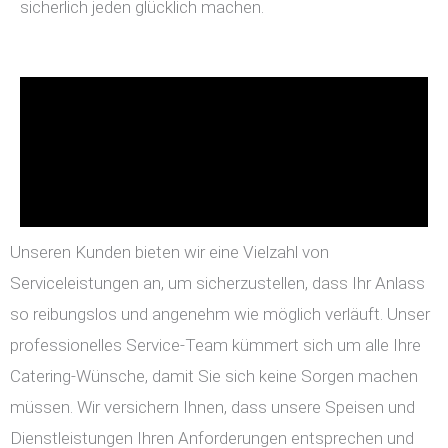
sicherlich jeden glücklich machen.
Unseren Kunden bieten wir eine Vielzahl von
Serviceleistungen an, um sicherzustellen, dass Ihr Anlass
so reibungslos und angenehm wie möglich verläuft. Unser
professionelles Service-Team kümmert sich um alle Ihre
Catering-Wünsche, damit Sie sich keine Sorgen machen
müssen. Wir versichern Ihnen, dass unsere Speisen und
Dienstleistungen Ihren Anforderungen entsprechen und