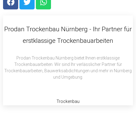
a
w
h
c
i
a
e
t
t
b
t
s
Prodan Trockenbau Nürnberg - Ihr Partner für
o
e
a
erstklassige Trockenbauarbeiten
o
r
p
k
p
Prodan Trockenbau Nürnberg bietet Ihnen erstklassige
Trockenbauarbeiten. Wir sind Ihr verlässlicher Partner für
Trockenbauarbeiten, Bauwerksabdichtungen und mehr in Nürnberg
und Umgebung.
Trockenbau