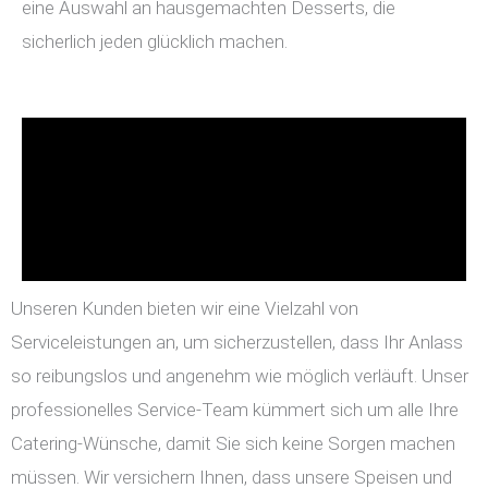
eine Auswahl an hausgemachten Desserts, die
sicherlich jeden glücklich machen.
Unseren Kunden bieten wir eine Vielzahl von
Serviceleistungen an, um sicherzustellen, dass Ihr Anlass
so reibungslos und angenehm wie möglich verläuft. Unser
professionelles Service-Team kümmert sich um alle Ihre
Catering-Wünsche, damit Sie sich keine Sorgen machen
müssen. Wir versichern Ihnen, dass unsere Speisen und