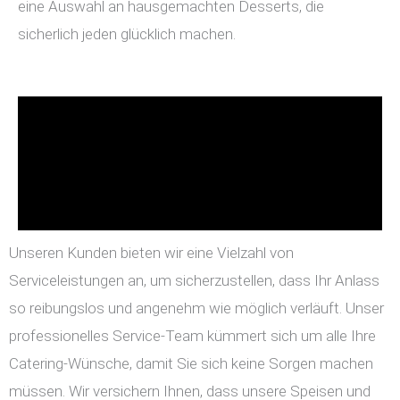
eine Auswahl an hausgemachten Desserts, die
sicherlich jeden glücklich machen.
Unseren Kunden bieten wir eine Vielzahl von
Serviceleistungen an, um sicherzustellen, dass Ihr Anlass
so reibungslos und angenehm wie möglich verläuft. Unser
professionelles Service-Team kümmert sich um alle Ihre
Catering-Wünsche, damit Sie sich keine Sorgen machen
müssen. Wir versichern Ihnen, dass unsere Speisen und