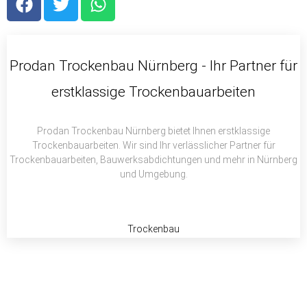
a
w
h
c
i
a
e
t
t
b
t
s
Prodan Trockenbau Nürnberg - Ihr Partner für
o
e
a
erstklassige Trockenbauarbeiten
o
r
p
k
p
Prodan Trockenbau Nürnberg bietet Ihnen erstklassige
Trockenbauarbeiten. Wir sind Ihr verlässlicher Partner für
Trockenbauarbeiten, Bauwerksabdichtungen und mehr in Nürnberg
und Umgebung.
Trockenbau