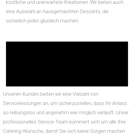
köstliche und unerwartete Kreationen. Wir bieten auch
eine Auswahl an hausgemachten Desserts, die
sicherlich jeden glücklich machen.
Unseren Kunden bieten wir eine Vielzahl von
Serviceleistungen an, um sicherzustellen, dass Ihr Anlass
so reibungslos und angenehm wie möglich verläuft. Unser
professionelles Service-Team kümmert sich um alle Ihre
Catering-Wünsche, damit Sie sich keine Sorgen machen