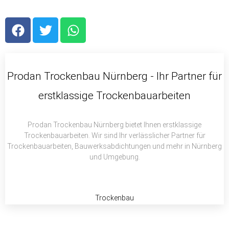
F
T
W
a
w
h
c
i
a
e
t
t
b
t
s
Prodan Trockenbau Nürnberg - Ihr Partner für
o
e
a
erstklassige Trockenbauarbeiten
o
r
p
k
p
Prodan Trockenbau Nürnberg bietet Ihnen erstklassige
Trockenbauarbeiten. Wir sind Ihr verlässlicher Partner für
Trockenbauarbeiten, Bauwerksabdichtungen und mehr in Nürnberg
und Umgebung.
Trockenbau