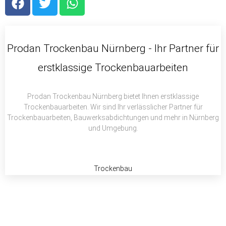
a
w
h
c
i
a
e
t
t
b
t
s
Prodan Trockenbau Nürnberg - Ihr Partner für
o
e
a
erstklassige Trockenbauarbeiten
o
r
p
k
p
Prodan Trockenbau Nürnberg bietet Ihnen erstklassige
Trockenbauarbeiten. Wir sind Ihr verlässlicher Partner für
Trockenbauarbeiten, Bauwerksabdichtungen und mehr in Nürnberg
und Umgebung.
Trockenbau