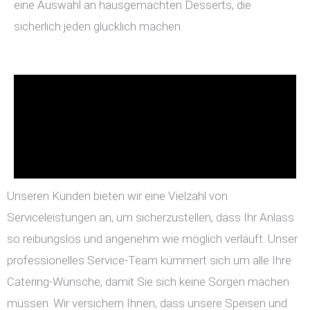
eine Auswahl an hausgemachten Desserts, die
sicherlich jeden glücklich machen.
Unseren Kunden bieten wir eine Vielzahl von
Serviceleistungen an, um sicherzustellen, dass Ihr Anlass
so reibungslos und angenehm wie möglich verläuft. Unser
professionelles Service-Team kümmert sich um alle Ihre
Catering-Wünsche, damit Sie sich keine Sorgen machen
müssen. Wir versichern Ihnen, dass unsere Speisen und