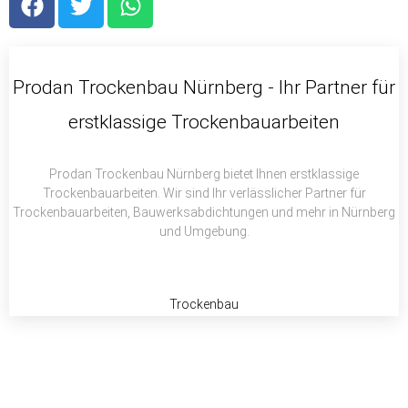
a
w
h
c
i
a
e
t
t
b
t
s
Prodan Trockenbau Nürnberg - Ihr Partner für
o
e
a
erstklassige Trockenbauarbeiten
o
r
p
k
p
Prodan Trockenbau Nürnberg bietet Ihnen erstklassige
Trockenbauarbeiten. Wir sind Ihr verlässlicher Partner für
Trockenbauarbeiten, Bauwerksabdichtungen und mehr in Nürnberg
und Umgebung.
Trockenbau