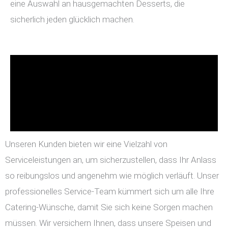
eine Auswahl an hausgemachten Desserts, die
sicherlich jeden glücklich machen.
Unseren Kunden bieten wir eine Vielzahl von
Serviceleistungen an, um sicherzustellen, dass Ihr Anlass
so reibungslos und angenehm wie möglich verläuft. Unser
professionelles Service-Team kümmert sich um alle Ihre
Catering-Wünsche, damit Sie sich keine Sorgen machen
müssen. Wir versichern Ihnen, dass unsere Speisen und