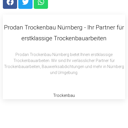
a
w
h
c
i
a
e
t
t
b
t
s
Prodan Trockenbau Nürnberg - Ihr Partner für
o
e
a
erstklassige Trockenbauarbeiten
o
r
p
k
p
Prodan Trockenbau Nürnberg bietet Ihnen erstklassige
Trockenbauarbeiten. Wir sind Ihr verlässlicher Partner für
Trockenbauarbeiten, Bauwerksabdichtungen und mehr in Nürnberg
und Umgebung.
Trockenbau