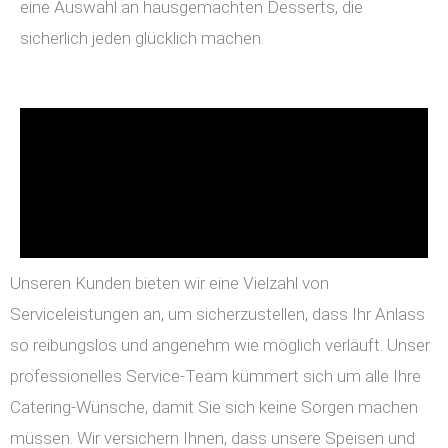
eine Auswahl an hausgemachten Desserts, die
sicherlich jeden glücklich machen.
Unseren Kunden bieten wir eine Vielzahl von
Serviceleistungen an, um sicherzustellen, dass Ihr Anlass
so reibungslos und angenehm wie möglich verläuft. Unser
professionelles Service-Team kümmert sich um alle Ihre
Catering-Wünsche, damit Sie sich keine Sorgen machen
müssen. Wir versichern Ihnen, dass unsere Speisen und