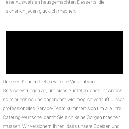
eine Auswahl an hausgemachten Desserts, die
sicherlich jeden glücklich machen.
Unseren Kunden bieten wir eine Vielzahl von
Serviceleistungen an, um sicherzustellen, dass Ihr Anlass
so reibungslos und angenehm wie möglich verläuft. Unser
professionelles Service-Team kümmert sich um alle Ihre
Catering-Wünsche, damit Sie sich keine Sorgen machen
müssen. Wir versichern Ihnen, dass unsere Speisen und