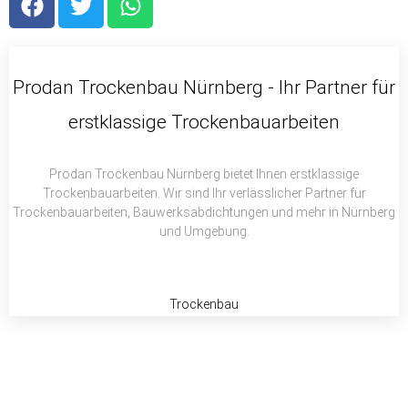
a
w
h
c
i
a
e
t
t
b
t
s
Prodan Trockenbau Nürnberg - Ihr Partner für
o
e
a
erstklassige Trockenbauarbeiten
o
r
p
k
p
Prodan Trockenbau Nürnberg bietet Ihnen erstklassige
Trockenbauarbeiten. Wir sind Ihr verlässlicher Partner für
Trockenbauarbeiten, Bauwerksabdichtungen und mehr in Nürnberg
und Umgebung.
Trockenbau