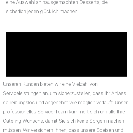
eine Auswahl an hausgemachten Desserts, die
sicherlich jeden glücklich machen.
Unseren Kunden bieten wir eine Vielzahl von
Serviceleistungen an, um sicherzustellen, dass Ihr Anlass
so reibungslos und angenehm wie möglich verläuft. Unser
professionelles Service-Team kümmert sich um alle Ihre
Catering-Wünsche, damit Sie sich keine Sorgen machen
müssen. Wir versichern Ihnen, dass unsere Speisen und