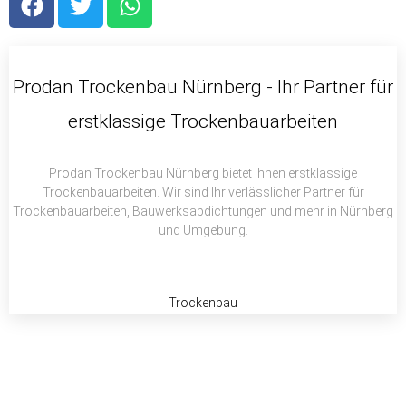
a
w
h
c
i
a
e
t
t
b
t
s
Prodan Trockenbau Nürnberg - Ihr Partner für
o
e
a
erstklassige Trockenbauarbeiten
o
r
p
k
p
Prodan Trockenbau Nürnberg bietet Ihnen erstklassige
Trockenbauarbeiten. Wir sind Ihr verlässlicher Partner für
Trockenbauarbeiten, Bauwerksabdichtungen und mehr in Nürnberg
und Umgebung.
Trockenbau