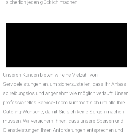
sicherlich jeden glücklich machen.
Unseren Kunden bieten wir eine Vielzahl von
Serviceleistungen an, um sicherzustellen, dass Ihr Anlass
so reibungslos und angenehm wie möglich verläuft. Unser
professionelles Service-Team kümmert sich um alle Ihre
Catering-Wünsche, damit Sie sich keine Sorgen machen
müssen. Wir versichern Ihnen, dass unsere Speisen und
Dienstleistungen Ihren Anforderungen entsprechen und