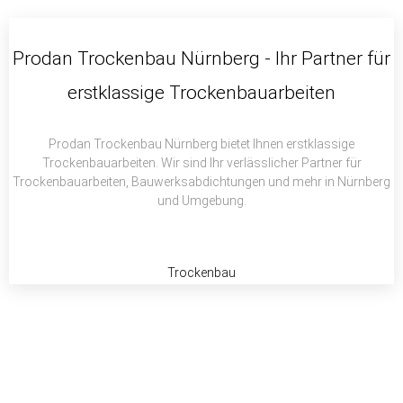
c
i
a
e
t
t
b
t
s
Prodan Trockenbau Nürnberg - Ihr Partner für
o
e
a
erstklassige Trockenbauarbeiten
o
r
p
k
p
Prodan Trockenbau Nürnberg bietet Ihnen erstklassige
Trockenbauarbeiten. Wir sind Ihr verlässlicher Partner für
Trockenbauarbeiten, Bauwerksabdichtungen und mehr in Nürnberg
und Umgebung.
Trockenbau