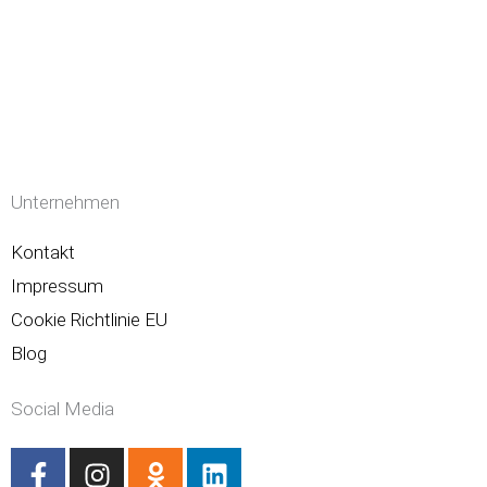
Unternehmen
Kontakt
Impressum
Cookie Richtlinie EU
Blog
Social Media
F
I
O
L