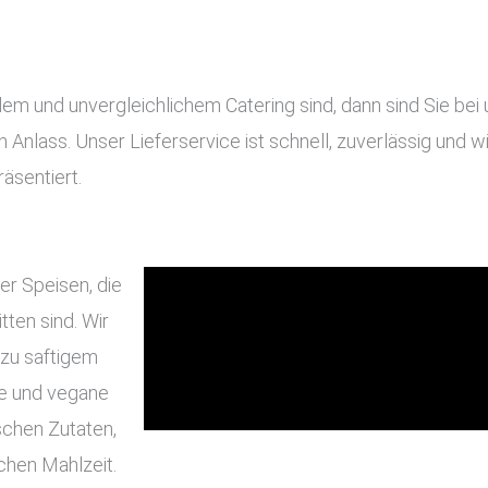
 und unvergleichlichem Catering sind, dann sind Sie bei un
en Anlass. Unser Lieferservice ist schnell, zuverlässig und
äsentiert.
er Speisen, die
ten sind. Wir
 zu saftigem
he und vegane
schen Zutaten,
chen Mahlzeit.