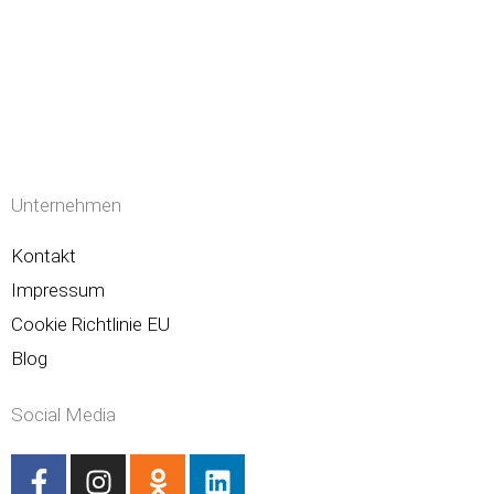
Unternehmen
Kontakt
Impressum
Cookie Richtlinie EU
Blog
Social Media
F
I
O
L