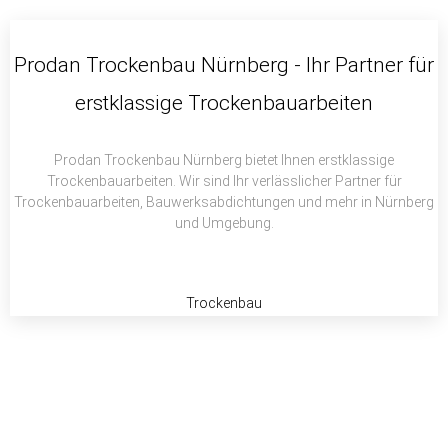
c
i
a
e
t
t
b
t
s
Prodan Trockenbau Nürnberg - Ihr Partner für
o
e
a
erstklassige Trockenbauarbeiten
o
r
p
k
p
Prodan Trockenbau Nürnberg bietet Ihnen erstklassige
Trockenbauarbeiten. Wir sind Ihr verlässlicher Partner für
Trockenbauarbeiten, Bauwerksabdichtungen und mehr in Nürnberg
und Umgebung.
Trockenbau