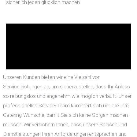
sicherlich jeden glücklich machen.
Unseren Kunden bieten wir eine Vielzahl von
Serviceleistungen an, um sicherzustellen, dass Ihr Anlass
so reibungslos und angenehm wie möglich verläuft. Unser
professionelles Service-Team kümmert sich um alle Ihre
Catering-Wünsche, damit Sie sich keine Sorgen machen
müssen. Wir versichern Ihnen, dass unsere Speisen und
Dienstleistungen Ihren Anforderungen entsprechen und