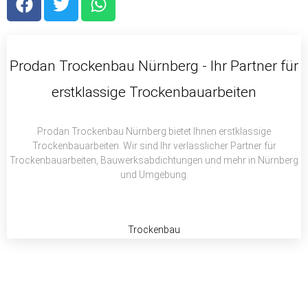
a
w
h
c
i
a
e
t
t
b
t
s
Prodan Trockenbau Nürnberg - Ihr Partner für
o
e
a
erstklassige Trockenbauarbeiten
o
r
p
k
p
Prodan Trockenbau Nürnberg bietet Ihnen erstklassige
Trockenbauarbeiten. Wir sind Ihr verlässlicher Partner für
Trockenbauarbeiten, Bauwerksabdichtungen und mehr in Nürnberg
und Umgebung.
Trockenbau