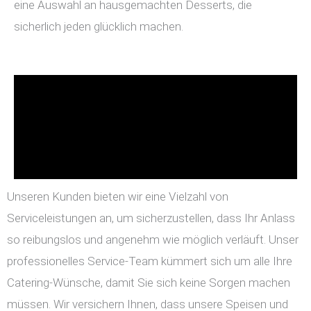
eine Auswahl an hausgemachten Desserts, die
sicherlich jeden glücklich machen.
Unseren Kunden bieten wir eine Vielzahl von
Serviceleistungen an, um sicherzustellen, dass Ihr Anlass
so reibungslos und angenehm wie möglich verläuft. Unser
professionelles Service-Team kümmert sich um alle Ihre
Catering-Wünsche, damit Sie sich keine Sorgen machen
müssen. Wir versichern Ihnen, dass unsere Speisen und