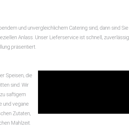
dem und unvergleichlichem Catering sind, dann sind Sie b
eziellen Anlass. Unser Lieferservice ist schnell, zuverläss
lung präsentiert.
er Speisen, die
ten sind. Wir
 zu saftigem
he und vegane
schen Zutaten,
chen Mahlzeit.