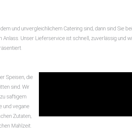
m und unvergleichlichem Catering sind, dann sind Sie bei u
en Anlass. Unser Lieferservice ist schnell, zuverlässig und
äsentiert.
er Speisen, die
ten sind. Wir
 zu saftigem
he und vegane
schen Zutaten,
chen Mahlzeit.