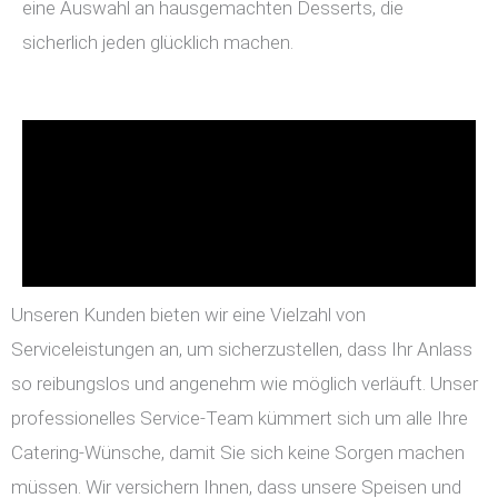
eine Auswahl an hausgemachten Desserts, die
sicherlich jeden glücklich machen.
Unseren Kunden bieten wir eine Vielzahl von
Serviceleistungen an, um sicherzustellen, dass Ihr Anlass
so reibungslos und angenehm wie möglich verläuft. Unser
professionelles Service-Team kümmert sich um alle Ihre
Catering-Wünsche, damit Sie sich keine Sorgen machen
müssen. Wir versichern Ihnen, dass unsere Speisen und