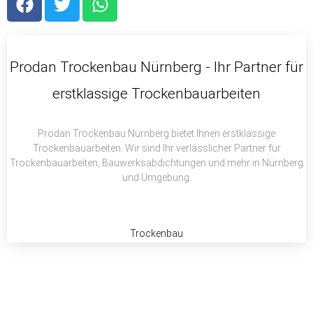
a
w
h
c
i
a
e
t
t
b
t
s
Prodan Trockenbau Nürnberg - Ihr Partner für
o
e
a
erstklassige Trockenbauarbeiten
o
r
p
k
p
Prodan Trockenbau Nürnberg bietet Ihnen erstklassige
Trockenbauarbeiten. Wir sind Ihr verlässlicher Partner für
Trockenbauarbeiten, Bauwerksabdichtungen und mehr in Nürnberg
und Umgebung.
Trockenbau