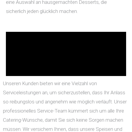
eine Auswahl an hausgemachten Desserts, die
sicherlich jeden glücklich machen.
Unseren Kunden bieten wir eine Vielzahl von
Serviceleistungen an, um sicherzustellen, dass Ihr Anlass
so reibungslos und angenehm wie möglich verläuft. Unser
professionelles Service-Team kümmert sich um alle Ihre
Catering-Wünsche, damit Sie sich keine Sorgen machen
müssen. Wir versichern Ihnen, dass unsere Speisen und