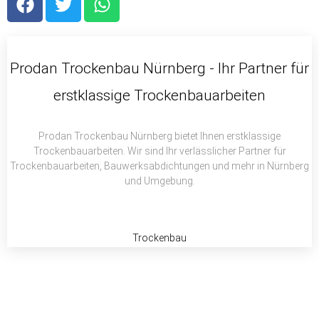
a
w
h
c
i
a
e
t
t
b
t
s
Prodan Trockenbau Nürnberg - Ihr Partner für
o
e
a
erstklassige Trockenbauarbeiten
o
r
p
k
p
Prodan Trockenbau Nürnberg bietet Ihnen erstklassige
Trockenbauarbeiten. Wir sind Ihr verlässlicher Partner für
Trockenbauarbeiten, Bauwerksabdichtungen und mehr in Nürnberg
und Umgebung.
Trockenbau