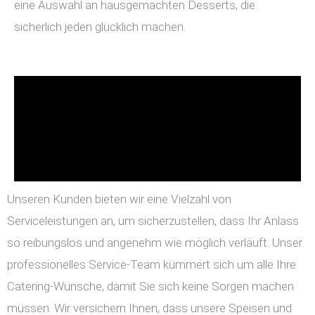
eine Auswahl an hausgemachten Desserts, die
sicherlich jeden glücklich machen.
Unseren Kunden bieten wir eine Vielzahl von
Serviceleistungen an, um sicherzustellen, dass Ihr Anlass
so reibungslos und angenehm wie möglich verläuft. Unser
professionelles Service-Team kümmert sich um alle Ihre
Catering-Wünsche, damit Sie sich keine Sorgen machen
müssen. Wir versichern Ihnen, dass unsere Speisen und