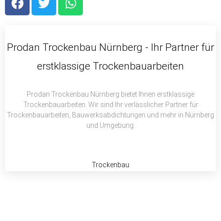
a
w
h
c
i
a
e
t
t
b
t
s
Prodan Trockenbau Nürnberg - Ihr Partner für
o
e
a
erstklassige Trockenbauarbeiten
o
r
p
k
p
Prodan Trockenbau Nürnberg bietet Ihnen erstklassige
Trockenbauarbeiten. Wir sind Ihr verlässlicher Partner für
Trockenbauarbeiten, Bauwerksabdichtungen und mehr in Nürnberg
und Umgebung.
Trockenbau