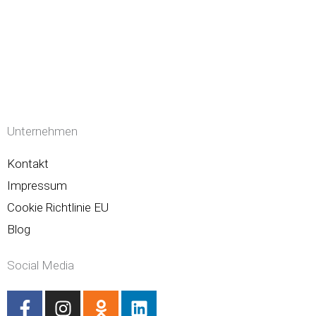
Unternehmen
Kontakt
Impressum
Cookie Richtlinie EU
Blog
Social Media
F
I
O
L