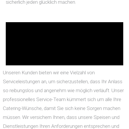
sicherlich jeden glücklich machen.
Unseren Kunden bieten wir eine Vielzahl von
Serviceleistungen an, um sicherzustellen, dass Ihr Anlass
so reibungslos und angenehm wie möglich verläuft. Unser
professionelles Service-Team kümmert sich um alle Ihre
Catering-Wünsche, damit Sie sich keine Sorgen machen
müssen. Wir versichern Ihnen, dass unsere Speisen und
Dienstleistungen Ihren Anforderungen entsprechen und