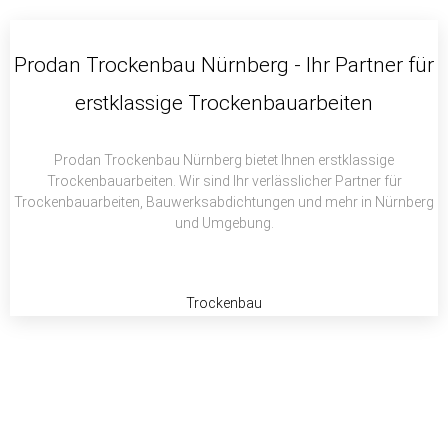
c
i
a
e
t
t
b
t
s
Prodan Trockenbau Nürnberg - Ihr Partner für
o
e
a
erstklassige Trockenbauarbeiten
o
r
p
k
p
Prodan Trockenbau Nürnberg bietet Ihnen erstklassige
Trockenbauarbeiten. Wir sind Ihr verlässlicher Partner für
Trockenbauarbeiten, Bauwerksabdichtungen und mehr in Nürnberg
und Umgebung.
Trockenbau