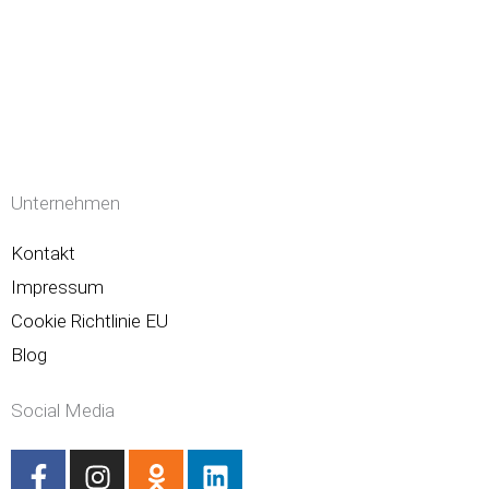
Unternehmen
Kontakt
Impressum
Cookie Richtlinie EU
Blog
Social Media
F
I
O
L