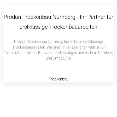
c
i
a
e
t
t
b
t
s
Prodan Trockenbau Nürnberg - Ihr Partner für
o
e
a
erstklassige Trockenbauarbeiten
o
r
p
k
p
Prodan Trockenbau Nürnberg bietet Ihnen erstklassige
Trockenbauarbeiten. Wir sind Ihr verlässlicher Partner für
Trockenbauarbeiten, Bauwerksabdichtungen und mehr in Nürnberg
und Umgebung.
Trockenbau