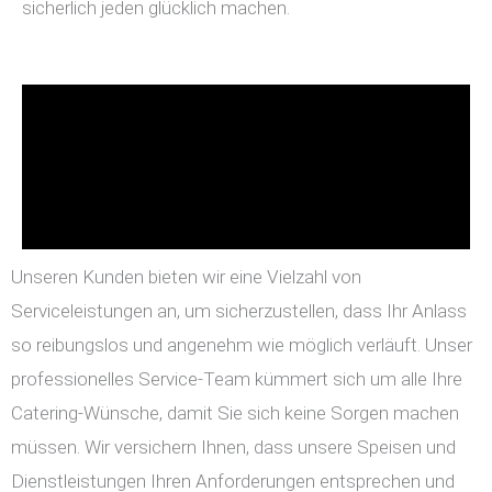
sicherlich jeden glücklich machen.
Unseren Kunden bieten wir eine Vielzahl von
Serviceleistungen an, um sicherzustellen, dass Ihr Anlass
so reibungslos und angenehm wie möglich verläuft. Unser
professionelles Service-Team kümmert sich um alle Ihre
Catering-Wünsche, damit Sie sich keine Sorgen machen
müssen. Wir versichern Ihnen, dass unsere Speisen und
Dienstleistungen Ihren Anforderungen entsprechen und