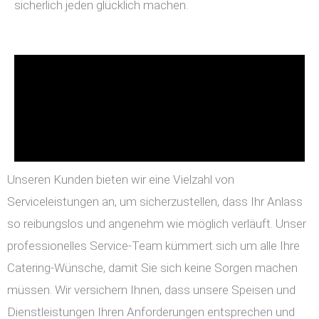
sicherlich jeden glücklich machen.
Unseren Kunden bieten wir eine Vielzahl von
Serviceleistungen an, um sicherzustellen, dass Ihr Anlass
so reibungslos und angenehm wie möglich verläuft. Unser
professionelles Service-Team kümmert sich um alle Ihre
Catering-Wünsche, damit Sie sich keine Sorgen machen
müssen. Wir versichern Ihnen, dass unsere Speisen und
Dienstleistungen Ihren Anforderungen entsprechen und