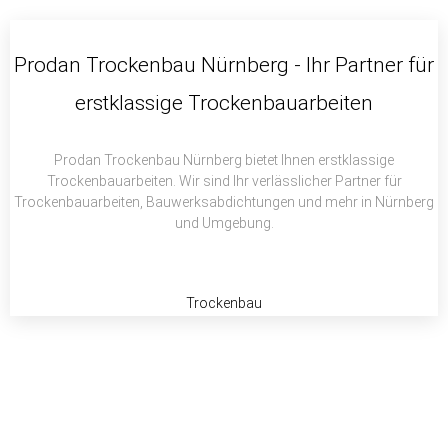
c
i
a
e
t
t
b
t
s
Prodan Trockenbau Nürnberg - Ihr Partner für
o
e
a
erstklassige Trockenbauarbeiten
o
r
p
k
p
Prodan Trockenbau Nürnberg bietet Ihnen erstklassige
Trockenbauarbeiten. Wir sind Ihr verlässlicher Partner für
Trockenbauarbeiten, Bauwerksabdichtungen und mehr in Nürnberg
und Umgebung.
Trockenbau