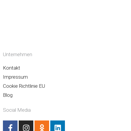
Unternehmen
Kontakt
Impressum
Cookie Richtlinie EU
Blog
Social Media
F
I
O
L