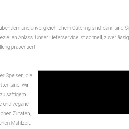
bendem und unvergleichlichem Catering sind, dann sind Sie 
eziellen Anlass. Unser Lieferservice ist schnell, zuverläss
lung präsentiert.
er Speisen, die
ten sind. Wir
 zu saftigem
he und vegane
schen Zutaten,
chen Mahlzeit.