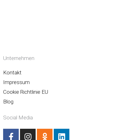
Unternehmen
Kontakt
Impressum
Cookie Richtlinie EU
Blog
Social Media
F
I
O
L