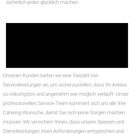
sicherlich jeden glücklich machen.
Unseren Kunden bieten wir eine Vielzahl von
Serviceleistungen an, um sicherzustellen, dass Ihr Anlass
so reibungslos und angenehm wie möglich verläuft. Unser
professionelles Service-Team kümmert sich um alle Ihre
Catering-Wünsche, damit Sie sich keine Sorgen machen
müssen. Wir versichern Ihnen, dass unsere Speisen und
Dienstleistungen Ihren Anforderungen entsprechen und