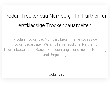
c
i
a
e
t
t
b
t
s
Prodan Trockenbau Nürnberg - Ihr Partner für
o
e
a
erstklassige Trockenbauarbeiten
o
r
p
k
p
Prodan Trockenbau Nürnberg bietet Ihnen erstklassige
Trockenbauarbeiten. Wir sind Ihr verlässlicher Partner für
Trockenbauarbeiten, Bauwerksabdichtungen und mehr in Nürnberg
und Umgebung.
Trockenbau