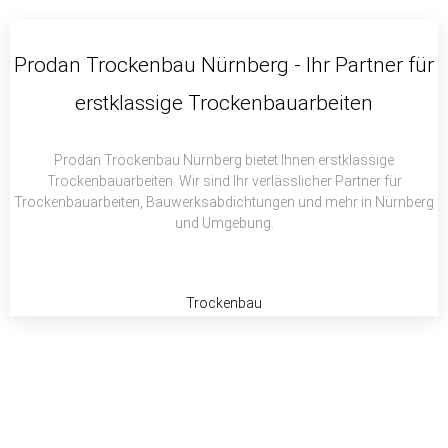
c
i
a
e
t
t
b
t
s
Prodan Trockenbau Nürnberg - Ihr Partner für
o
e
a
erstklassige Trockenbauarbeiten
o
r
p
k
p
Prodan Trockenbau Nürnberg bietet Ihnen erstklassige
Trockenbauarbeiten. Wir sind Ihr verlässlicher Partner für
Trockenbauarbeiten, Bauwerksabdichtungen und mehr in Nürnberg
und Umgebung.
Trockenbau