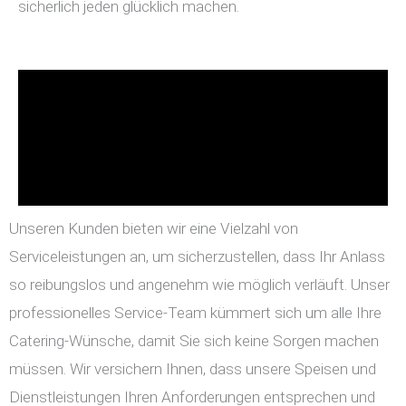
sicherlich jeden glücklich machen.
Unseren Kunden bieten wir eine Vielzahl von
Serviceleistungen an, um sicherzustellen, dass Ihr Anlass
so reibungslos und angenehm wie möglich verläuft. Unser
professionelles Service-Team kümmert sich um alle Ihre
Catering-Wünsche, damit Sie sich keine Sorgen machen
müssen. Wir versichern Ihnen, dass unsere Speisen und
Dienstleistungen Ihren Anforderungen entsprechen und