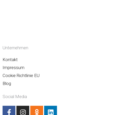
Unternehmen
Kontakt
Impressum
Cookie Richtlinie EU
Blog
Social Media
F
I
O
L