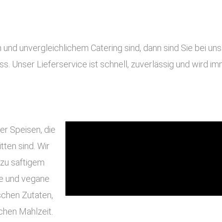
 unvergleichlichem Catering sind, dann sind Sie bei uns g
ass. Unser Lieferservice ist schnell, zuverlässig und wird 
er Speisen, die
ten sind. Wir
 zu saftigem
he und vegane
schen Zutaten,
chen Mahlzeit.