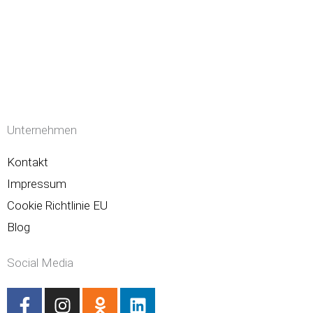
Unternehmen
Kontakt
Impressum
Cookie Richtlinie EU
Blog
Social Media
F
I
O
L