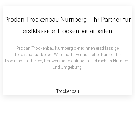
c
i
a
e
t
t
b
t
s
Prodan Trockenbau Nürnberg - Ihr Partner für
o
e
a
erstklassige Trockenbauarbeiten
o
r
p
k
p
Prodan Trockenbau Nürnberg bietet Ihnen erstklassige
Trockenbauarbeiten. Wir sind Ihr verlässlicher Partner für
Trockenbauarbeiten, Bauwerksabdichtungen und mehr in Nürnberg
und Umgebung.
Trockenbau