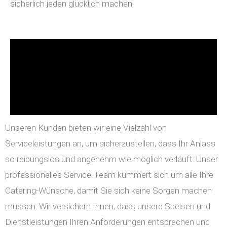
sicherlich jeden glücklich machen.
Unseren Kunden bieten wir eine Vielzahl von
Serviceleistungen an, um sicherzustellen, dass Ihr Anlass
so reibungslos und angenehm wie möglich verläuft. Unser
professionelles Service-Team kümmert sich um alle Ihre
Catering-Wünsche, damit Sie sich keine Sorgen machen
müssen. Wir versichern Ihnen, dass unsere Speisen und
Dienstleistungen Ihren Anforderungen entsprechen und