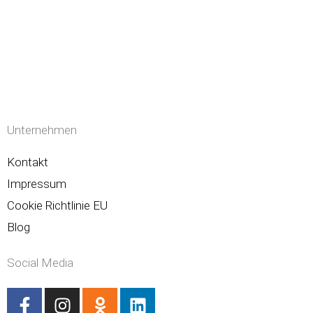
Unternehmen
Kontakt
Impressum
Cookie Richtlinie EU
Blog
Social Media
F
I
O
L