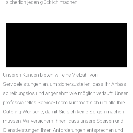
sicherlich jeden glücklich machen.
Unseren Kunden bieten wir eine Vielzahl von
Serviceleistungen an, um sicherzustellen, dass Ihr Anlass
so reibungslos und angenehm wie möglich verläuft. Unser
professionelles Service-Team kümmert sich um alle Ihre
Catering-Wünsche, damit Sie sich keine Sorgen machen
müssen. Wir versichern Ihnen, dass unsere Speisen und
Dienstleistungen Ihren Anforderungen entsprechen und