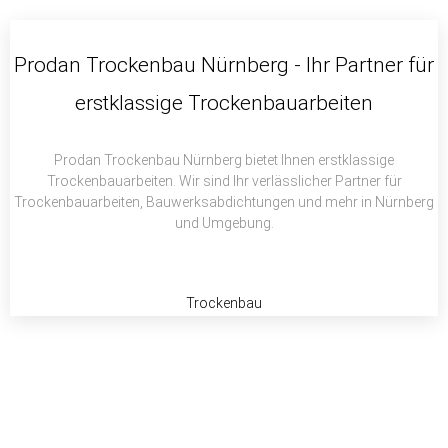
c
i
a
e
t
t
b
t
s
Prodan Trockenbau Nürnberg - Ihr Partner für
o
e
a
erstklassige Trockenbauarbeiten
o
r
p
k
p
Prodan Trockenbau Nürnberg bietet Ihnen erstklassige
Trockenbauarbeiten. Wir sind Ihr verlässlicher Partner für
Trockenbauarbeiten, Bauwerksabdichtungen und mehr in Nürnberg
und Umgebung.
Trockenbau